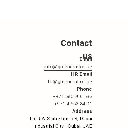
Contact
us
Email
info@greeneration.ae
HR Email
Hr@greeneration.ae
Phone
+971 585 206 596
+971 4 553 84 01
Address
bld. 5A, Saih Shuaib 3, Dubai
Industrial City - Dubai, UAE