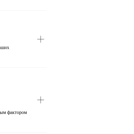
наших
вым фактором